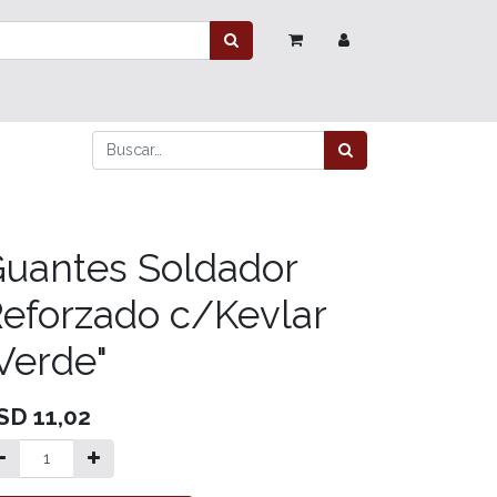
uantes Soldador
eforzado c/Kevlar
Verde"
SD
11,02