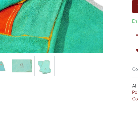
En
Co
Al
Po
Co