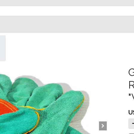
G
R
"
U